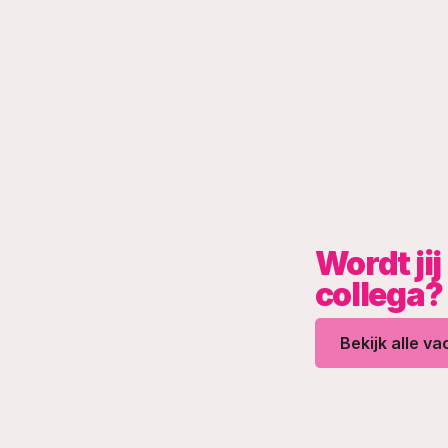
Wordt ji
collega?
Bekijk alle v