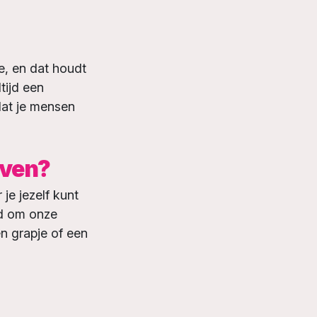
de, en dat houdt
tijd een
dat je mensen
jven?
 je jezelf kunt
rd om onze
en grapje of een