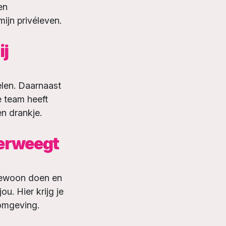
en
ijn privéleven.
ij
delen. Daarnaast
e team heeft
en drankje.
verweegt
gewoon doen en
ou. Hier krijg je
komgeving.