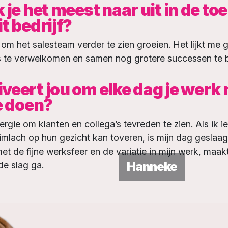
 je het meest naar uit in de t
t bedrijf?
it om het salesteam verder te zien groeien. Het lijkt me
s te verwelkomen en samen nog grotere successen te 
veert jou om elke dag je werk
e doen?
rgie om klanten en collega’s tevreden te zien. Als ik 
imlach op hun gezicht kan toveren, is mijn dag geslaag
 de fijne werksfeer en de variatie in mijn werk, maakt
Hanneke
de slag ga.
ooiste
Het
en
gelac
rkplek
Een
ik echt het
kneite
dt gelaten
an maken
.
r waard
is