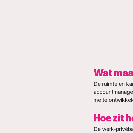
Wat maak
De ruimte en kan
accountmanager 
me te ontwikkele
Hoe zit 
De werk-privéba