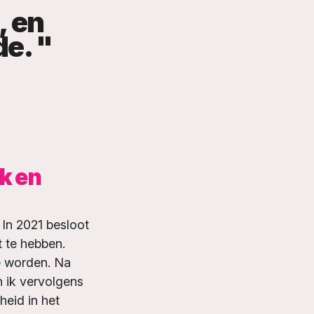
, en
de. "
k en
 In 2021 besloot
t te hebben.
e worden. Na
n ik vervolgens
eid in het