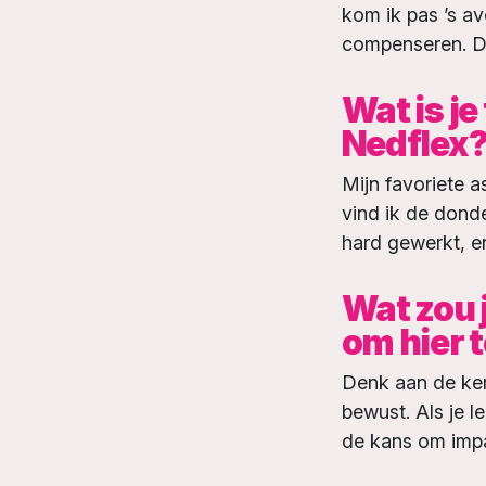
kom ik pas ’s av
compenseren. Die
Wat is je
Nedflex
Mijn favoriete as
vind ik de dond
hard gewerkt, en
Wat zou 
om hier 
Denk aan de ke
bewust
. Als je 
de kans om impa