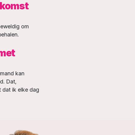
oekomst
 geweldig om
behalen.
 met
iemand kan
d. Dat,
 dat ik elke dag
hen
Er wordt veel
rhard
er wordt
gewerkt