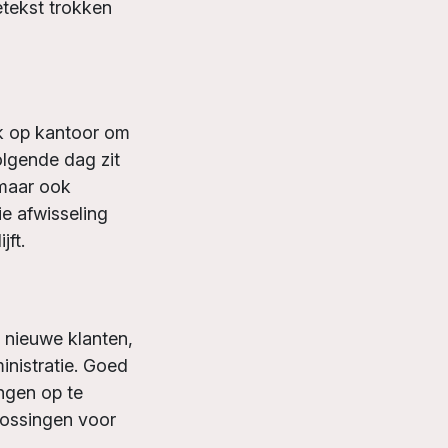
etekst trokken
ik op kantoor om
olgende dag zit
 maar ook
e afwisseling
jft.
 nieuwe klanten,
inistratie. Goed
ngen op te
lossingen voor