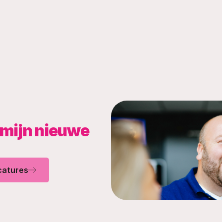
j mijn nieuwe
acatures