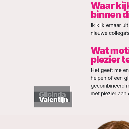
Waar kijk
binnen di
Ik kijk ernaar u
nieuwe collega’
Wat moti
plezier t
Het geeft me ene
helpen of een gl
gecombineerd met
Glicinda
met plezier aan 
Valentijn
aan mijn werk
m
waar je
fijne we
verschil
is dat 
in je waarde wor
voor mensen.
k
dan je
veel mee