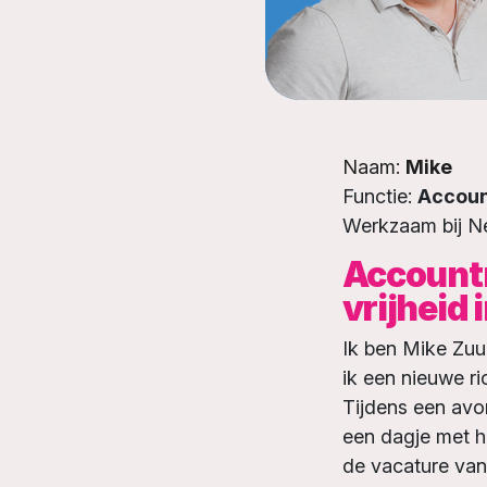
Naam:
Mike
Functie:
Accou
Werkzaam bij Ne
Accountm
vrijheid 
Ik ben Mike Zuur
ik een nieuwe ri
Tijdens een avo
een dagje met he
de vacature van