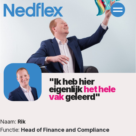
"Ik heb hier
eigenlijk
het hele
vak
geleerd"
Naam:
Rik
Functie:
Head of Finance and Compliance