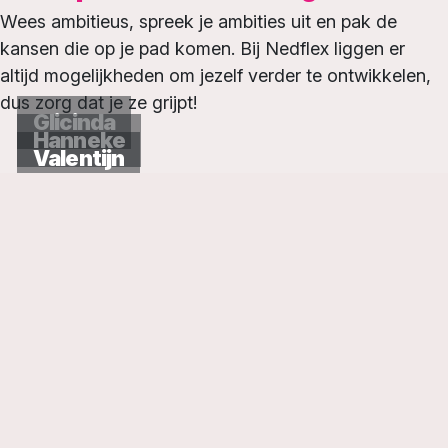
Wees ambitieus, spreek je ambities uit en pak de
kansen die op je pad komen. Bij Nedflex liggen er
altijd mogelijkheden om jezelf verder te ontwikkelen,
dus zorg dat je ze grijpt!
Glicinda
Hanneke
aan mijn werk is
mooiste
Het
Valentijn
verschil kan
dat ik echt het
en er
gelachen
Er wordt veel
waar je in
fijne werkplek
Een
voor mensen.
maken
.
kneiterhard gewerkt
wordt
je waarde wordt gelaten is
dan je denkt
veel meer waard
Meer te weten komen over
Nedflex?
Neem een kijkje op onze Socials